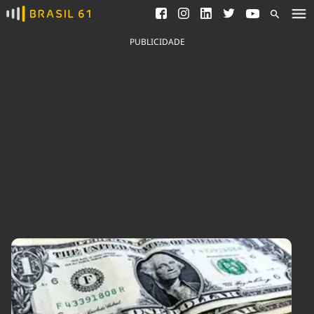
Ver todas as notícias
Saneamento
Podcasts
Indicadores
PUBLICIDADE
Área do comunicador
Bioinsumos
Publicidade Legal
Blog
Brasil Mineral
Fique por dentro do
Congresso Nacional e
Quem somos
nossos líderes.
Expediente
Acesse
Trabalhe no Brasil 61
Contato
Agronegócios
Comportamento
Meio Ambiente
Brasil
Cultura
Podcast
Brasil Mineral
Economia
Política
Ciência &
Educação
Saúde