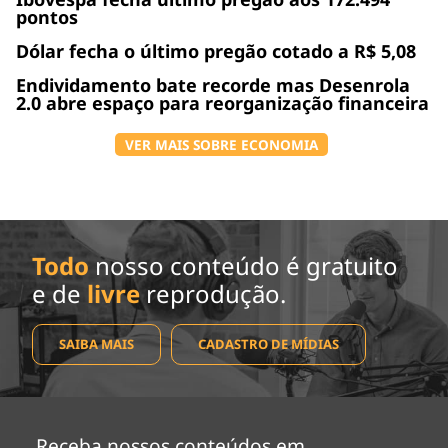
pontos
Dólar fecha o último pregão cotado a R$ 5,08
Endividamento bate recorde mas Desenrola
2.0 abre espaço para reorganização financeira
VER MAIS SOBRE ECONOMIA
Todo
nosso conteúdo é gratuito
e de
livre
reprodução.
SAIBA MAIS
CADASTRO DE MÍDIAS
Receba nossos conteúdos em