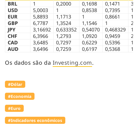
BRL
1
0,2000
0,1698
0,1471
31
USD
5,0003
1
0,8538
0,7395
15
EUR
5,8893
1,1713
1
0,8661
18
GBP
6,7787
1,3524
1,1546
1
21
JPY
3,16692
0,633352
0,54070
0,468329
1
CHF
6,3966
1,2793
1,0920
0,9459
20
CAD
3,6485
0,7297
0,6229
0,5396
11
AUD
3,6496
0,7259
0,6197
0,5368
11
Os dados são da
Investing.com
.
#Dólar
#Economia
#Euro
#Indicadores econômicos