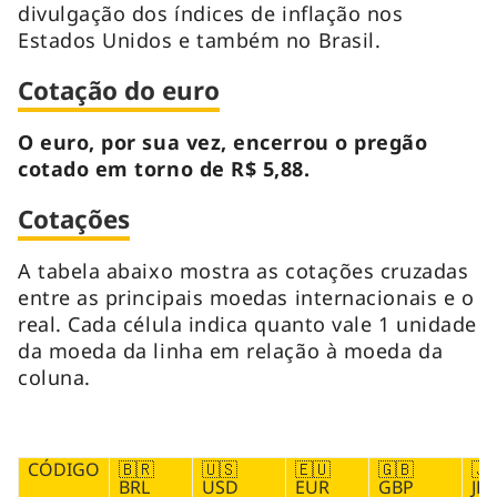
divulgação dos índices de inflação nos
Estados Unidos e também no Brasil.
Cotação do euro
O euro, por sua vez, encerrou o pregão
cotado em torno de R$ 5,88.
Cotações
A tabela abaixo mostra as cotações cruzadas
entre as principais moedas internacionais e o
real. Cada célula indica quanto vale 1 unidade
da moeda da linha em relação à moeda da
coluna.
CÓDIGO
🇧🇷
🇺🇸
🇪🇺
🇬🇧
🇯
BRL
USD
EUR
GBP
JPY