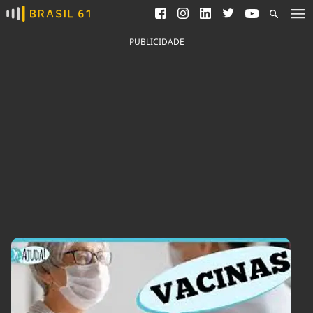
Ver todas as notícias
Saneamento
Podcasts
Indicadores
PUBLICIDADE
Área do comunicador
Bioinsumos
Publicidade Legal
Blog
Brasil Mineral
Fique por dentro do
Congresso Nacional e
Quem somos
nossos líderes.
Expediente
Acesse
Trabalhe no Brasil 61
Contato
Agronegócios
Comportamento
Meio Ambiente
Brasil
Cultura
Podcast
Brasil Mineral
Economia
Política
Ciência &
Educação
Saúde