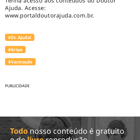
Tenha acesso aos conteúdos do Doutor
Ajuda. Acesse:
www.portaldoutorajuda.com.br.
#Dr. Ajuda!
#Gripe
#Vacinação
PUBLICIDADE
Todo
nosso conteúdo é gratuito
e de
livre
reprodução.