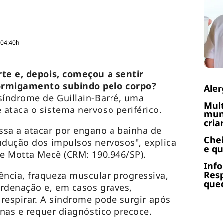
 04:40h
rte e, depois, começou a sentir
ormigamento subindo pelo corpo?
Aler
síndrome de Guillain-Barré, uma
Mult
ataca o sistema nervoso periférico.
muni
cria
ssa a atacar por engano a bainha de
Chei
ndução dos impulsos nervosos", explica
e q
re Motta Mecê (CRM: 190.946/SP).
Info
Res
ncia, fraqueza muscular progressiva,
qued
ordenação e, em casos graves,
 respirar. A síndrome pode surgir após
anas e requer diagnóstico precoce.