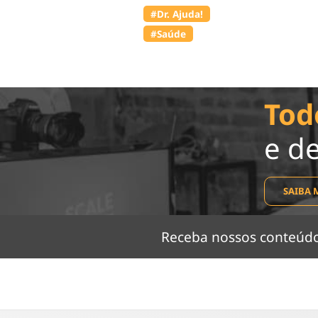
#Dr. Ajuda!
#Saúde
Tod
e d
SAIBA 
Receba nossos conteú