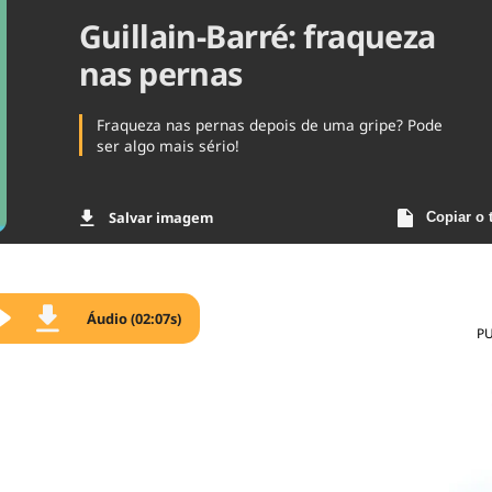
Guillain-Barré: fraqueza
Agronegóc
Brasil
nas pernas
Brasil Mine
Ciência & 
Cinema
Fraqueza nas pernas depois de uma gripe? Pode
Comporta
ser algo mais sério!
Salvar imagem
Copiar o 
Áudio (02:07s)
P