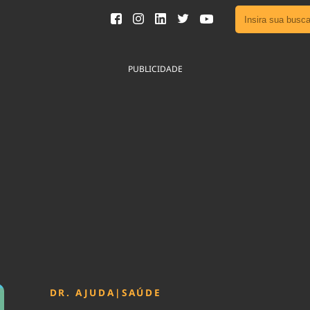
Ver toda
Podcast
PUBLICIDADE
Área do
Publicid
Fique por 
Congresso 
nossos líde
Acesse
DR. AJUDA
|
SAÚDE