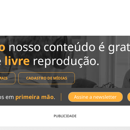
o
nosso conteúdo é grat
e
livre
reprodução.
MAIS
CADASTRO DE MÍDIAS
dos em
primeira mão
.
Assine a newsletter
PUBLICIDADE