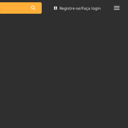
Registre-se/Faça login
s as notícias
Saneamento
s
Indicadores
 comunicador
Bioinsumos
ade Legal
Blog
Brasil Mineral
Quem somos
dentro do
Nacional e
Expediente
res.
Trabalhe no Brasil 61
Contato