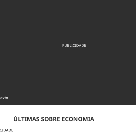
ios
Cultura
Podcast
Economia
Política
ral
Educação
Saúde
Tecnologia
Infraestrutura
Tempo
Internacional
mento
Meio Ambiente
PUBLICIDADE
texto
ÚLTIMAS SOBRE ECONOMIA
ICIDADE