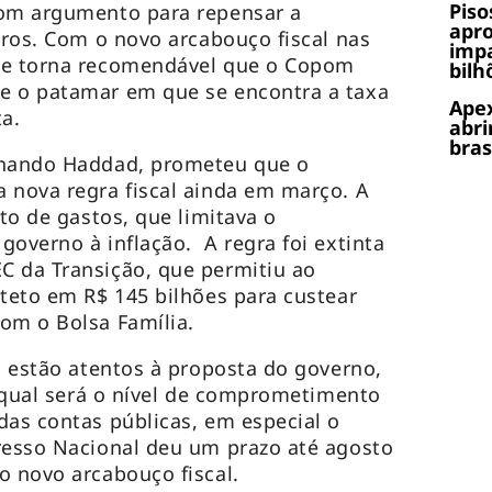
Piso
bom argumento para repensar a
apr
uros. Com o novo arcabouço fiscal nas
impa
se torna recomendável que o Copom
bilh
e o patamar em que se encontra a taxa
Apex
ta.
abri
bras
rnando Haddad, prometeu que o
 nova regra fiscal ainda em março. A
eto de gastos, que limitava o
governo à inflação. A regra foi extinta
C da Transição, que permitiu ao
 teto em R$ 145 bilhões para custear
com o Bolsa Família.
es estão atentos à proposta do governo,
a qual será o nível de comprometimento
das contas públicas, em especial o
resso Nacional deu um prazo até agosto
o novo arcabouço fiscal.