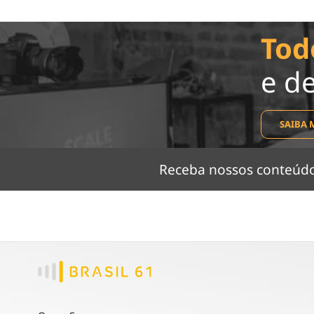
Tod
e d
SAIBA 
Receba nossos conteú