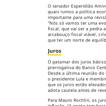
O senador Esperidião Amin 
quais rumos a política eco
importante para uma revisã
"Nós só vamos ter uma evo
fiscal, que vai ser a pedr
arcabouço fiscal viável, cr
que ter um norte de equilíb
Juros
O patamar dos juros básic
prerrogativa do Banco Cent
Desde a última reunião do 
o presidente Lula e memb
que os juros estão elevados
adota cautela antes de reve
Para Mauro Rochlin, os jur
inflação. "A gente tem hoje