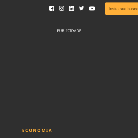
Ver toda
Podcast
PUBLICIDADE
Área do
Publicid
Fique por 
Congresso 
nossos líde
Acesse
ECONOMIA