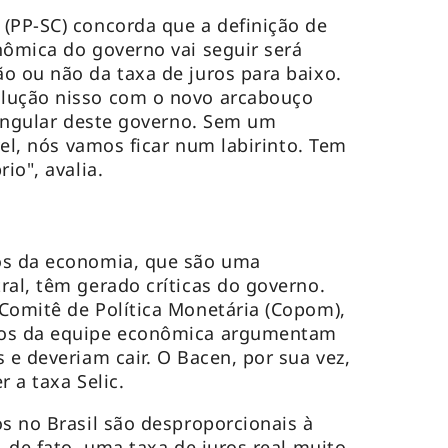
(PP-SC) concorda que a definição de
nômica do governo vai seguir será
o ou não da taxa de juros para baixo.
lução nisso com o novo arcabouço
a angular deste governo. Sem um
ível, nós vamos ficar num labirinto. Tem
rio", avalia.
os da economia, que são uma
ral, têm gerado críticas do governo.
Comitê de Política Monetária (Copom),
ros da equipe econômica argumentam
 e deveriam cair. O Bacen, por sua vez,
r a taxa Selic.
os no Brasil são desproporcionais à
, de fato, uma taxa de juros real muito