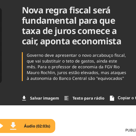
Nova regra fiscal será
Agronegóc
Brasil
fundamental para que
Brasil Mine
Ciência & 
taxa de juros comece a
Cinema
cair, aponta economista
Comporta
Governo deve apresentar o novo arcabouço fiscal,
que vai substituir o teto de gastos, ainda este
mês. Para o professor de economia da FGV Rio
Mauro Rochlin, juros estão elevados, mas ataques
à autonomia do Banco Central são "equivocados"
Salvar imagem
Texto para rádio
Copiar o 
Áudio (02:03s)
PUBL