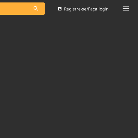
Registre-se/Faça login
s as notícias
Saneamento
s
Indicadores
 comunicador
Bioinsumos
ade Legal
Blog
Brasil Mineral
Quem somos
dentro do
Nacional e
Expediente
res.
Trabalhe no Brasil 61
Contato