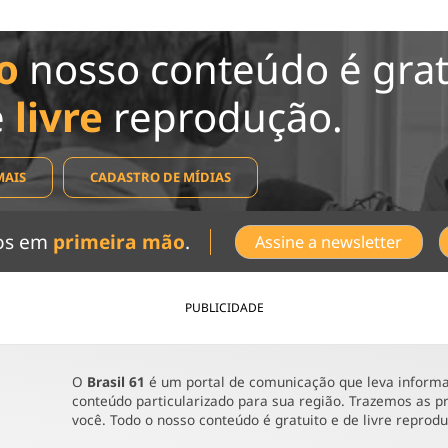
o
nosso conteúdo é grat
e
livre
reprodução.
MAIS
CADASTRO DE MÍDIAS
dos em
primeira mão
.
Assine a newsletter
PUBLICIDADE
O
Brasil 61
é um portal de comunicação que leva informaç
conteúdo particularizado para sua região. Trazemos as pr
você. Todo o nosso conteúdo é gratuito e de livre reprod