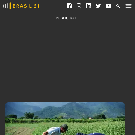
Ver todas as notícias
Saneamento
Podcasts
Indicadores
PUBLICIDADE
Área do comunicador
Bioinsumos
Publicidade Legal
Blog
Brasil Mineral
Fique por dentro do
Congresso Nacional e
Quem somos
nossos líderes.
Expediente
Acesse
Trabalhe no Brasil 61
Contato
Agronegócios
Comportamento
Meio Ambiente
Brasil
Cultura
Podcast
Brasil Mineral
Economia
Política
Ciência &
Educação
Saúde