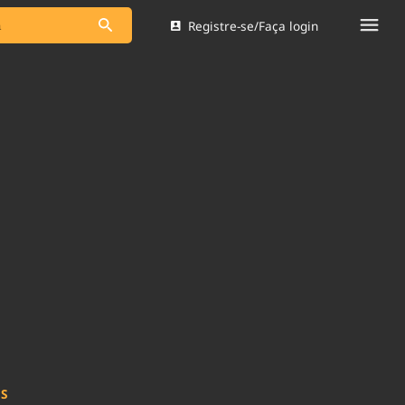
Registre-se/Faça login
s as notícias
Saneamento
s
Indicadores
 comunicador
Bioinsumos
ade Legal
Blog
Brasil Mineral
Quem somos
dentro do
Nacional e
Expediente
res.
Trabalhe no Brasil 61
Contato
IS