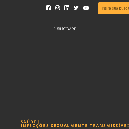
Ver toda
Podcast
PUBLICIDADE
Área do
Publicid
Fique por 
Congresso 
nossos líde
Acesse
SAÚDE
|
INFECÇÕES SEXUALMENTE TRANSMISSÍVE