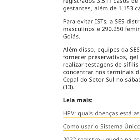
registrados 3.511 casos de
gestantes, além de 1.153 ca
Para evitar ISTs, a SES dist
masculinos e 290.250 femin
Goiás.
Além disso, equipes da SES
fornecer preservativos, gel
realizar testagens de sífili
concentrar nos terminais da
Cepal do Setor Sul no sába
(13).
Leia mais:
HPV: quais doenças está a
Como usar o Sistema Único
2022 registrou queda na co