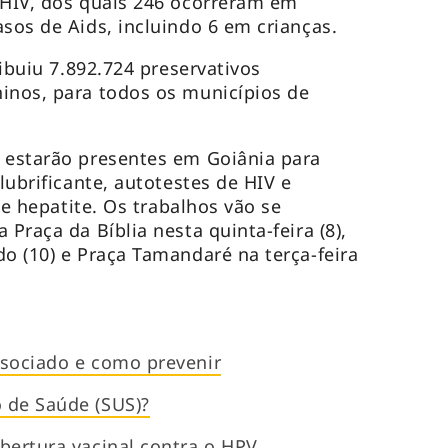
 HIV, dos quais 246 ocorreram em
sos de Aids, incluindo 6 em crianças.
ribuiu 7.892.724 preservativos
inos, para todos os municípios de
 estarão presentes em Goiânia para
 lubrificante, autotestes de HIV e
s e hepatite. Os trabalhos vão se
 Praça da Bíblia nesta quinta-feira (8),
do (10) e Praça Tamandaré na terça-feira
ssociado e como prevenir
 de Saúde (SUS)?
bertura vacinal contra o HPV