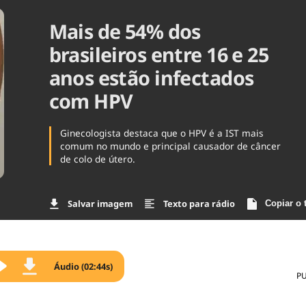
Agronegóc
Mais de 54% dos
Brasil
Brasil Mine
brasileiros entre 16 e 25
Ciência & 
anos estão infectados
Cinema
Comporta
com HPV
Ginecologista destaca que o HPV é a IST mais
comum no mundo e principal causador de câncer
de colo de útero.
Salvar imagem
Texto para rádio
Copiar o 
Áudio (02:44s)
P