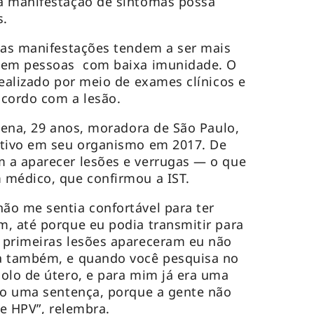
a manifestação de sintomas possa
s.
 as manifestações tendem a ser mais
e em pessoas com baixa imunidade. O
realizado por meio de exames clínicos e
acordo com a lesão.
lhena, 29 anos, moradora de São Paulo,
ativo em seu organismo em 2017. De
 a aparecer lesões e verrugas — o que
 médico, que confirmou a IST.
ão me sentia confortável para ter
, até porque eu podia transmitir para
 primeiras lesões apareceram eu não
a também, e quando você pesquisa no
olo de útero, e para mim já era uma
mo uma sentença, porque a gente não
re HPV”, relembra.