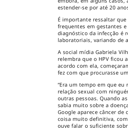
embora, em alguns casos, 
estender-se por até 20 ano
É importante ressaltar que
frequentes em gestantes 
diagnóstico da infecção é 
laboratoriais, variando de 
A social mídia Gabriela Vi
relembra que o HPV ficou 
acordo com ela, começaram
fez com que procurasse um
“Era um tempo em que eu n
relação sexual com ninguém
outras pessoas. Quando as
sabia muito sobre a doenç
Google aparece câncer de c
coisa muito definitiva, co
ouve falar o suficiente sob