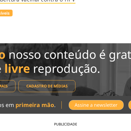
íveis
o
nosso conteúdo é grat
e
livre
reprodução.
MAIS
CADASTRO DE MÍDIAS
dos em
primeira mão
.
Assine a newsletter
PUBLICIDADE