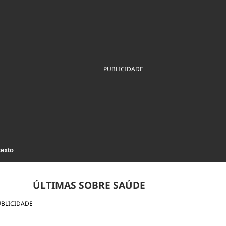
ios
Cultura
Podcast
Economia
Política
ral
Educação
Saúde
Tecnologia
Infraestrutura
Tempo
Internacional
mento
Meio Ambiente
PUBLICIDADE
texto
ÚLTIMAS SOBRE SAÚDE
UBLICIDADE