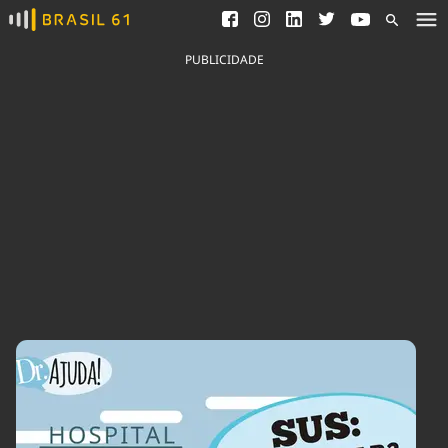
Ver todas as notícias
Saneamento
Podcasts
Indicadores
PUBLICIDADE
Área do comunicador
Bioinsumos
Publicidade Legal
Blog
Brasil Mineral
Fique por dentro do
Congresso Nacional e
Quem somos
nossos líderes.
Expediente
Acesse
Trabalhe no Brasil 61
Contato
Agronegócios
Comportamento
Meio Ambiente
Brasil
Cultura
Podcast
Brasil Mineral
Economia
Política
Ciência &
Educação
Saúde