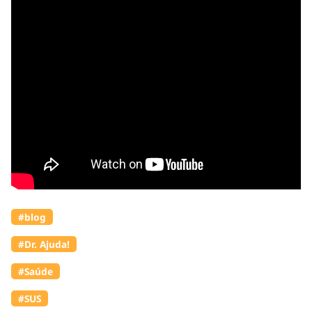
#blog
#Dr. Ajuda!
#Saúde
#SUS