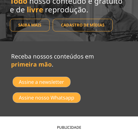
Todo
nosso conteúdo é gratuito
e de
livre
reprodução.
SAIBA MAIS
CADASTRO DE MÍDIAS
Receba nossos conteúdos em
primeira mão
.
Assine a newsletter
Assine nosso Whatsapp
PUBLICIDADE