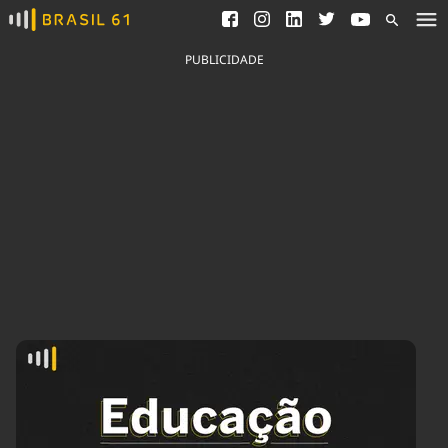
Ver todas as notícias
Saneamento
Podcasts
Indicadores
PUBLICIDADE
Área do comunicador
Bioinsumos
Publicidade Legal
Blog
Brasil Mineral
Fique por dentro do
Congresso Nacional e
Quem somos
nossos líderes.
Expediente
Acesse
Trabalhe no Brasil 61
Contato
Agronegócios
Comportamento
Meio Ambiente
Brasil
Cultura
Podcast
Brasil Mineral
Economia
Política
Ciência &
Educação
Saúde