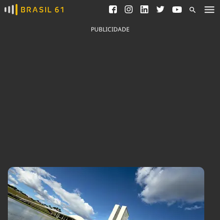
Ver todas as notícias
Saneamento
Podcasts
Indicadores
PUBLICIDADE
Área do comunicador
Bioinsumos
Publicidade Legal
Blog
Brasil Mineral
Fique por dentro do
Congresso Nacional e
Quem somos
nossos líderes.
Expediente
Acesse
Trabalhe no Brasil 61
Contato
Agronegócios
Comportamento
Meio Ambiente
Brasil
Cultura
Podcast
Brasil Mineral
Economia
Política
Ciência &
Educação
Saúde