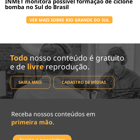
INMET monitora possível formação de ciclone
bomba no Sul do Brasil
VER MAIS SOBRE RIO GRANDE DO SUL
Todo
nosso conteúdo é gratuito
e de
livre
reprodução.
SAIBA MAIS
CADASTRO DE MÍDIAS
Receba nossos conteúdos em
primeira mão
.