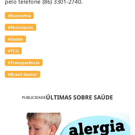
pelo telefone (86) 3301-2740.
#Economia
#Municípios
#Saúde
#TCU
#Transparência
#Brasil Gestor
ÚLTIMAS SOBRE SAÚDE
PUBLICIDADE