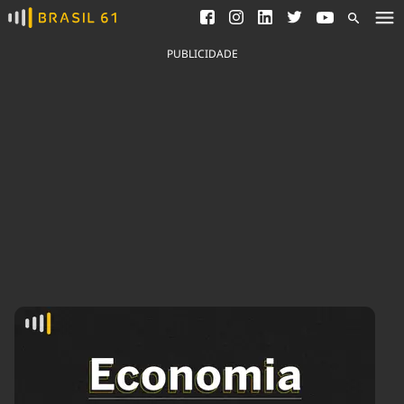
Ver todas as notícias
Saneamento
Podcasts
Indicadores
PUBLICIDADE
Área do comunicador
Bioinsumos
Publicidade Legal
Blog
Brasil Mineral
Fique por dentro do
Congresso Nacional e
Quem somos
nossos líderes.
Expediente
Acesse
Trabalhe no Brasil 61
Contato
Agronegócios
Comportamento
Meio Ambiente
Brasil
Cultura
Podcast
Brasil Mineral
Economia
Política
Ciência &
Educação
Saúde