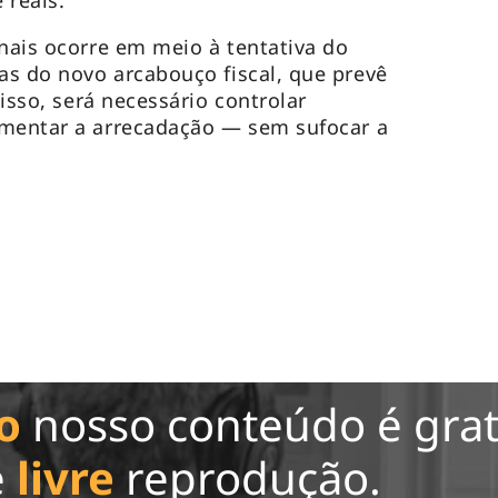
 reais.
onais ocorre em meio à tentativa do
s do novo arcabouço fiscal, que prevê
 isso, será necessário controlar
umentar a arrecadação — sem sufocar a
o
nosso conteúdo é grat
e
livre
reprodução.