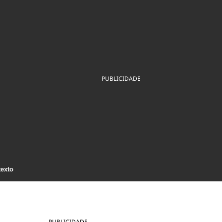
ios
Cultura
Podcast
Economia
Política
ral
Educação
Saúde
Tecnologia
Infraestrutura
Tempo
Internacional
mento
Meio Ambiente
PUBLICIDADE
texto
PUBLICIDADE