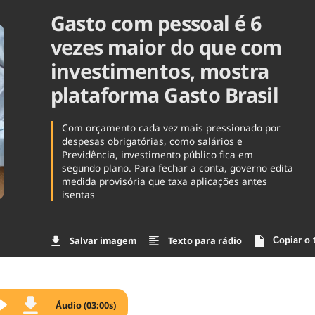
Gasto com pessoal é 6
Agronegóc
Brasil
vezes maior do que com
Brasil Mine
Ciência & 
investimentos, mostra
Cinema
plataforma Gasto Brasil
Comporta
Com orçamento cada vez mais pressionado por
despesas obrigatórias, como salários e
Previdência, investimento público fica em
segundo plano. Para fechar a conta, governo edita
medida provisória que taxa aplicações antes
isentas
Salvar imagem
Texto para rádio
Copiar o 
Áudio (03:00s)