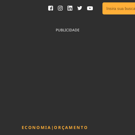
Ver toda
Podcast
PUBLICIDADE
Área do
Publicid
Fique por 
Congresso 
nossos líde
Acesse
ECONOMIA
|
ORÇAMENTO