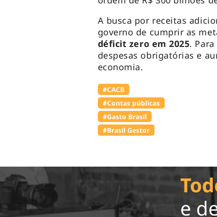
ordem de R$ 300 bilhões de
A busca por receitas adici
governo de cumprir as meta
déficit zero em 2025
. Para
despesas obrigatórias e a
economia.
#⁠CACB
#Contas públicas
#Gasto Brasil
#Brasil Gestor
Tod
e d