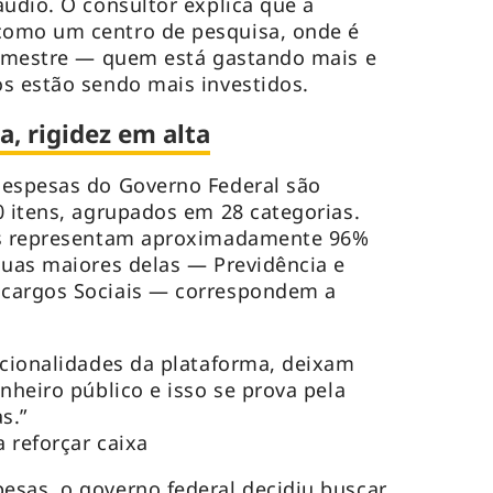
áudio. O consultor explica que a
como um centro de pesquisa, onde é
 bimestre — quem está gastando mais e
s estão sendo mais investidos.
, rigidez em alta
despesas do Governo Federal são
0 itens, agrupados em 28 categorias.
ias representam aproximadamente 96%
duas maiores delas — Previdência e
ncargos Sociais — correspondem a
ncionalidades da plataforma, deixam
nheiro público e isso se prova pela
s.”
 reforçar caixa
esas, o governo federal decidiu buscar