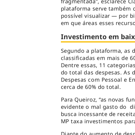
fragmentada”, esclarece Cl
plataforma serve também 
possível visualizar — por
em que áreas esses recurso
Investimento em baixa
Segundo a plataforma, as 
classificadas em mais de 6
Dentre essas, 11 categor
do total das despesas. As 
Despesas com Pessoal e E
cerca de 60% do total.
Para Queiroz, “as novas fu
evidente o mal gasto do di
busca incessante de receita
MP taxa investimentos para
Diante do aumento de desp