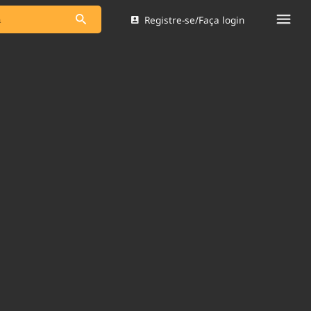
Registre-se/Faça login
s as notícias
Saneamento
s
Indicadores
 comunicador
Bioinsumos
ade Legal
Blog
Brasil Mineral
Quem somos
dentro do
Nacional e
Expediente
res.
Trabalhe no Brasil 61
Contato