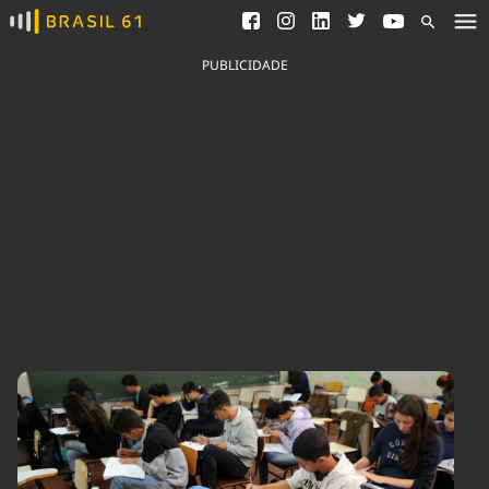
Ver todas as notícias
Saneamento
Podcasts
Indicadores
PUBLICIDADE
Área do comunicador
Bioinsumos
Publicidade Legal
Blog
Brasil Mineral
Fique por dentro do
Congresso Nacional e
Quem somos
nossos líderes.
Expediente
Acesse
Trabalhe no Brasil 61
Contato
Agronegócios
Comportamento
Meio Ambiente
Brasil
Cultura
Podcast
Brasil Mineral
Economia
Política
Ciência &
Educação
Saúde