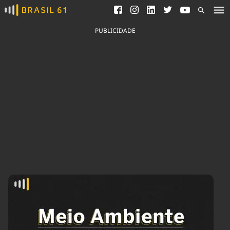
Ver todas as notícias
Saneamento
Podcasts
Indicadores
PUBLICIDADE
Área do comunicador
Bioinsumos
Publicidade Legal
Blog
Brasil Mineral
Fique por dentro do
Congresso Nacional e
Quem somos
nossos líderes.
Expediente
Acesse
Trabalhe no Brasil 61
Contato
Agronegócios
Comportamento
Meio Ambiente
Brasil
Cultura
Podcast
Brasil Mineral
Economia
Política
Ciência &
Educação
Saúde