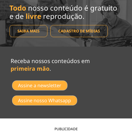
Todo
nosso conteúdo é gratuito
e de
livre
reprodução.
SAIBA MAIS
CADASTRO DE MÍDIAS
Receba nossos conteúdos em
primeira mão
.
Assine a newsletter
Assine nosso Whatsapp
PUBLICIDADE