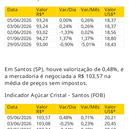
Data
Valor
Var./Dia
Var./Mês
Valor
R$*
US$*
05/06/2026
93,24
0,00%
0,26%
18,37
03/06/2026
93,24
0,24%
0,26%
18,37
02/06/2026
93,02
-1,33%
0,02%
18,56
01/06/2026
94,27
1,37%
1,37%
18,80
29/05/2026
93,00
-0,90%
-5,01%
18,43
Em Santos (SP), houve valorização de 0,48%, e
a mercadoria é negociada a R$ 103,57 na
média de preços sem impostos.
Indicador Açúcar Cristal - Santos (FOB)
Data
Valor
Var./Dia
Var./Mês
Valor
R$*
US$*
05/06/2026
103,57
0,48%
0,71%
20,21
03/06/2026
103,08
-0,25%
0,23%
20,45