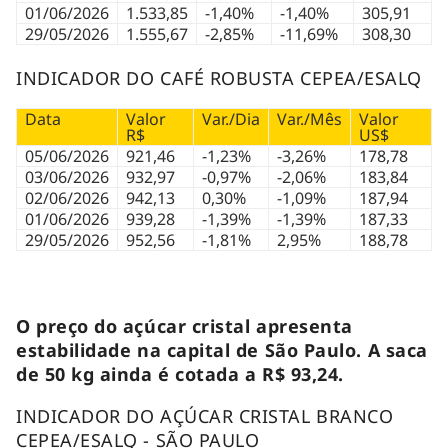
01/06/2026
1.533,85
-1,40%
-1,40%
305,91
29/05/2026
1.555,67
-2,85%
-11,69%
308,30
INDICADOR DO CAFÉ ROBUSTA CEPEA/ESALQ
Data
Valor
Var./Dia
Var./Mês
Valor
R$
US$
05/06/2026
921,46
-1,23%
-3,26%
178,78
03/06/2026
932,97
-0,97%
-2,06%
183,84
02/06/2026
942,13
0,30%
-1,09%
187,94
01/06/2026
939,28
-1,39%
-1,39%
187,33
29/05/2026
952,56
-1,81%
2,95%
188,78
O preço do açúcar cristal apresenta
estabilidade na capital de São Paulo. A saca
de 50 kg ainda é cotada a R$ 93,24.
INDICADOR DO AÇÚCAR CRISTAL BRANCO
CEPEA/ESALQ - SÃO PAULO