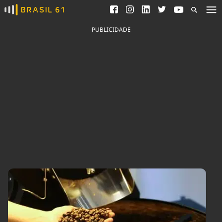
Ver todas as notícias
Saneamento
Podcasts
Indicadores
PUBLICIDADE
Área do comunicador
Bioinsumos
Publicidade Legal
Blog
Brasil Mineral
Fique por dentro do
Congresso Nacional e
Quem somos
nossos líderes.
Expediente
Acesse
Trabalhe no Brasil 61
Contato
Agronegócios
Comportamento
Meio Ambiente
Brasil
Cultura
Podcast
Brasil Mineral
Economia
Política
Ciência &
Educação
Saúde