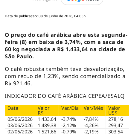
Data de publicação: 08 de Junho de 2026, 04:05h
O preço do café arábica abre esta segunda-
feira (8) em baixa de 3,74%, com a saca de
60 kg negociada a R$ 1.433,64 na cidade de
São Paulo.
O café robusta também teve desvalorização,
com recuo de 1,23%, sendo comercializado a
R$ 921,46.
INDICADOR DO CAFÉ ARÁBICA CEPEA/ESALQ
Data
Valor
Var./Dia
Var./Mês
Valor
R$
US$
05/06/2026
1.433,64
-3,74%
-7,84%
278,16
03/06/2026
1.489,38
-2,12%
-4,26%
293,47
02/06/2026
1.521,66
-0,79%
-2,19%
303,54