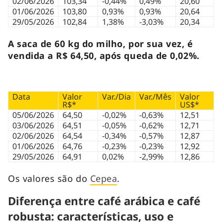
02/06/2026
103,34
-0,44%
0,49%
20,60
01/06/2026
103,80
0,93%
0,93%
20,64
29/05/2026
102,84
1,38%
-3,03%
20,34
A saca de 60 kg do milho, por sua vez, é
vendida a R$ 64,50, após queda de 0,02%.
Data
Valor
Var./Dia
Var./Mês
Valor
R$*
US$*
05/06/2026
64,50
-0,02%
-0,63%
12,51
03/06/2026
64,51
-0,05%
-0,62%
12,71
02/06/2026
64,54
-0,34%
-0,57%
12,87
01/06/2026
64,76
-0,23%
-0,23%
12,92
29/05/2026
64,91
0,02%
-2,99%
12,86
Os valores são do
Cepea
.
Diferença entre café arábica e café
robusta: características, uso e