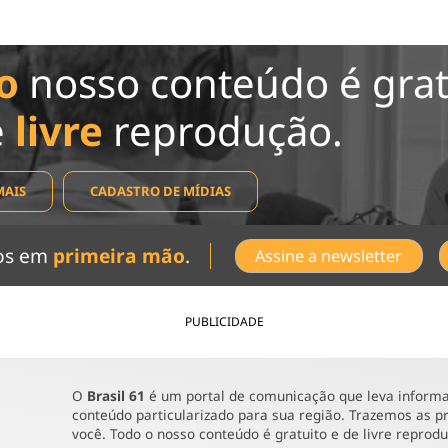
o
nosso conteúdo é grat
e
livre
reprodução.
MAIS
CADASTRO DE MÍDIAS
dos em
primeira mão
.
Assine a newsletter
PUBLICIDADE
O
Brasil 61
é um portal de comunicação que leva informaç
conteúdo particularizado para sua região. Trazemos as pr
você. Todo o nosso conteúdo é gratuito e de livre reprod