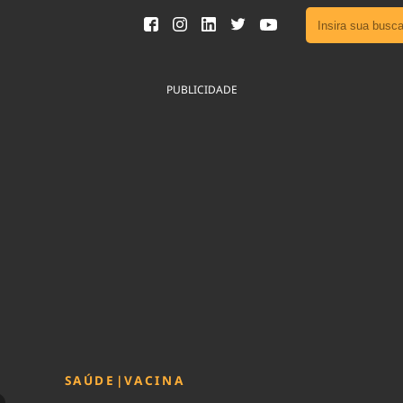
Ver toda
Podcast
PUBLICIDADE
Área do
Publicid
Fique por 
Congresso 
nossos líde
Acesse
SAÚDE
|
VACINA