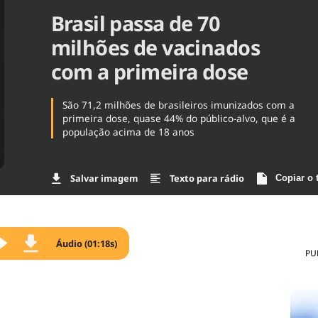
Brasil passa de 70
Agronegóc
Brasil
milhões de vacinados
Brasil Mine
Ciência & 
com a primeira dose
Cinema
Comporta
São 71,2 milhões de brasileiros imunizados com a
primeira dose, quase 44% do público-alvo, que é a
população acima de 18 anos
Salvar imagem
Texto para rádio
Copiar o 
Áudio (01:18s)
PU