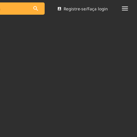
Registre-se/Faça login
s as notícias
Saneamento
s
Indicadores
 comunicador
Bioinsumos
ade Legal
Blog
Brasil Mineral
Quem somos
dentro do
Nacional e
Expediente
res.
Trabalhe no Brasil 61
Contato