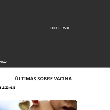
ios
Cultura
Podcast
Economia
Política
ral
Educação
Saúde
Tecnologia
Infraestrutura
Tempo
Internacional
PUBLICIDADE
mento
Meio Ambiente
texto
ÚLTIMAS SOBRE VACINA
BLICIDADE