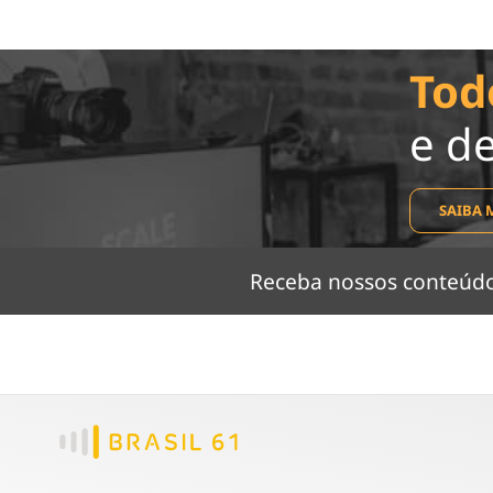
Tod
e d
SAIBA 
Receba nossos conteú