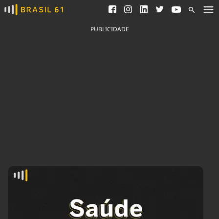
Ver todas as notícias
Saneamento
Podcasts
Indicadores
PUBLICIDADE
Área do comunicador
Bioinsumos
Publicidade Legal
Blog
Brasil Mineral
Fique por dentro do
Congresso Nacional e
Quem somos
nossos líderes.
Expediente
Acesse
Trabalhe no Brasil 61
Contato
Agronegócios
Comportamento
Meio Ambiente
Brasil
Cultura
Podcast
Brasil Mineral
Economia
Política
Ciência &
Educação
Saúde