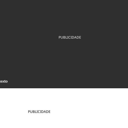
ios
Cultura
Podcast
Economia
Política
ral
Educação
Saúde
Tecnologia
Infraestrutura
Tempo
Internacional
mento
Meio Ambiente
PUBLICIDADE
texto
PUBLICIDADE