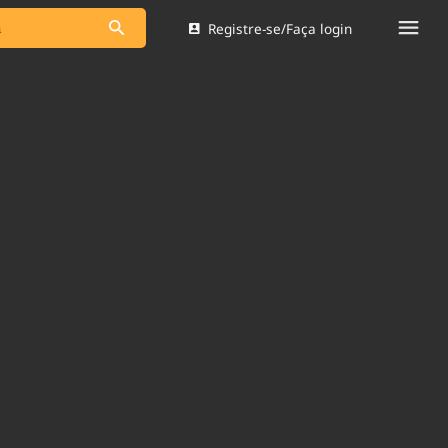
Registre-se/Faça login
s as notícias
Saneamento
s
Indicadores
 comunicador
Bioinsumos
ade Legal
Blog
Brasil Mineral
Quem somos
dentro do
Nacional e
Expediente
res.
Trabalhe no Brasil 61
Contato