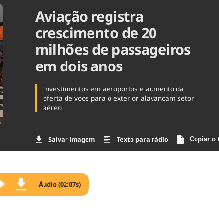
Aviação registra
Agronegóc
Brasil
crescimento de 20
Brasil Mine
Ciência & 
milhões de passageiros
Cinema
em dois anos
Comporta
Investimentos em aeroportos e aumento da
oferta de voos para o exterior alavancam setor
aéreo
Salvar imagem
Texto para rádio
Copiar o 
Áudio (02:07s)