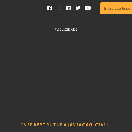
Ver toda
Podcast
PUBLICIDADE
Área do
Publicid
Fique por 
Congresso 
nossos líde
Acesse
INFRAESTRUTURA
|
AVIAÇÃO CIVIL