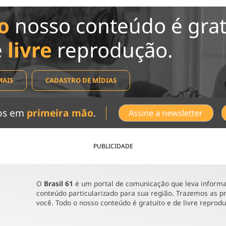
o
nosso conteúdo é grat
e
livre
reprodução.
MAIS
CADASTRO DE MÍDIAS
dos em
primeira mão
.
Assine a newsletter
PUBLICIDADE
O
Brasil 61
é um portal de comunicação que leva informaç
conteúdo particularizado para sua região. Trazemos as pr
você. Todo o nosso conteúdo é gratuito e de livre reprod