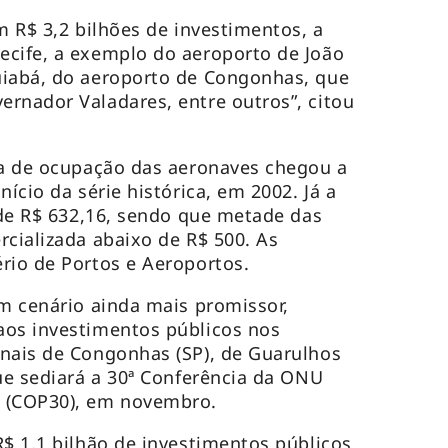
m R$ 3,2 bilhões de investimentos, a
ecife, a exemplo do aeroporto de João
uiabá, do aeroporto de Congonhas, que
rnador Valadares, entre outros”, citou
xa de ocupação das aeronaves chegou a
nício da série histórica, em 2002. Já a
i de R$ 632,16, sendo que metade das
rcializada abaixo de R$ 500. As
rio de Portos e Aeroportos.
um cenário ainda mais promissor,
aos investimentos públicos nos
nais de Congonhas (SP), de Guarulhos
que sediará a 30ª Conferência da ONU
s (COP30), em novembro.
R$ 1,1 bilhão de investimentos públicos