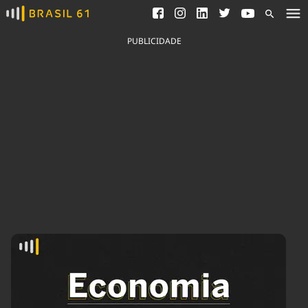
Ver todas as notícias
Saneamento
Podcasts
Indicadores
PUBLICIDADE
Área do comunicador
Bioinsumos
Publicidade Legal
Blog
Brasil Mineral
Fique por dentro do
Congresso Nacional e
Quem somos
nossos líderes.
Expediente
Acesse
Trabalhe no Brasil 61
Contato
Agronegócios
Comportamento
Meio Ambiente
Brasil
Cultura
Podcast
Brasil Mineral
Economia
Política
Ciência &
Educação
Saúde