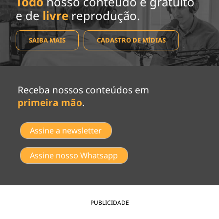
Todo
nosso conteúdo é gratuito
e de
livre
reprodução.
SAIBA MAIS
CADASTRO DE MÍDIAS
Receba nossos conteúdos em
primeira mão
.
Assine a newsletter
Assine nosso Whatsapp
PUBLICIDADE