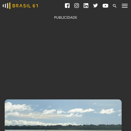
Ver todas as notícias
Saneamento
Podcasts
Indicadores
PUBLICIDADE
Área do comunicador
Bioinsumos
Publicidade Legal
Blog
Brasil Mineral
Fique por dentro do
Congresso Nacional e
Quem somos
nossos líderes.
Expediente
Acesse
Trabalhe no Brasil 61
Contato
Agronegócios
Comportamento
Meio Ambiente
Brasil
Cultura
Podcast
Brasil Mineral
Economia
Política
Ciência &
Educação
Saúde