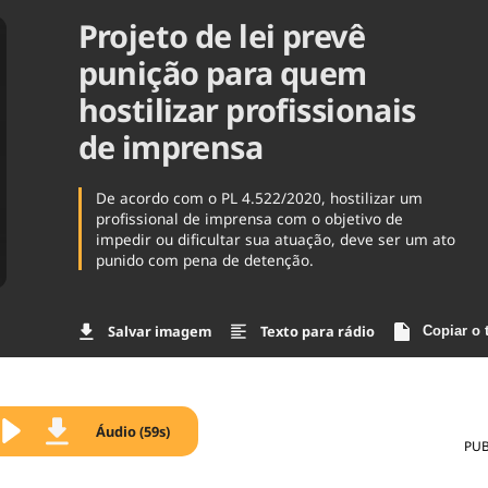
Projeto de lei prevê
Agronegóc
Brasil
punição para quem
Brasil Mine
Ciência & 
hostilizar profissionais
Cinema
de imprensa
Comporta
De acordo com o PL 4.522/2020, hostilizar um
profissional de imprensa com o objetivo de
impedir ou dificultar sua atuação, deve ser um ato
punido com pena de detenção.
Salvar imagem
Texto para rádio
Copiar o 
Áudio (59s)
PUB