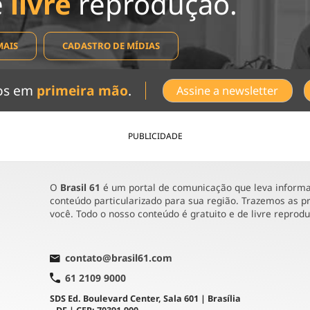
e
livre
reprodução.
MAIS
CADASTRO DE MÍDIAS
dos em
primeira mão
.
Assine a newsletter
PUBLICIDADE
O
Brasil 61
é um portal de comunicação que leva informaç
conteúdo particularizado para sua região. Trazemos as pr
você. Todo o nosso conteúdo é gratuito e de livre reprod
contato@brasil61.com
61 2109 9000
SDS Ed. Boulevard Center, Sala 601 | Brasília