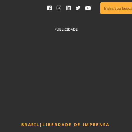
Ver toda
Podcast
PUBLICIDADE
Área do
Publicid
Fique por 
Congresso 
nossos líde
Acesse
BRASIL
|
LIBERDADE DE IMPRENSA