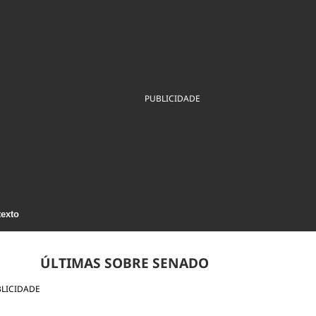
ios
Cultura
Podcast
Economia
Política
ral
Educação
Saúde
Tecnologia
Infraestrutura
Tempo
Internacional
mento
Meio Ambiente
PUBLICIDADE
texto
ÚLTIMAS SOBRE SENADO
LICIDADE