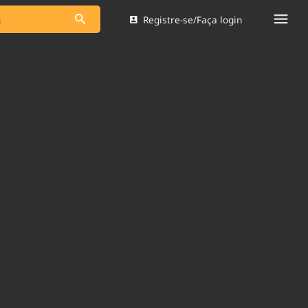
Registre-se/Faça login
s as notícias
Saneamento
s
Indicadores
 comunicador
Bioinsumos
ade Legal
Blog
Brasil Mineral
Quem somos
dentro do
Nacional e
Expediente
res.
Trabalhe no Brasil 61
Contato