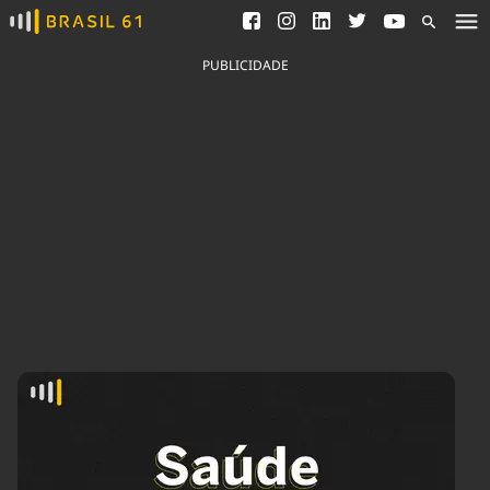
Ver todas as notícias
Saneamento
Podcasts
Indicadores
PUBLICIDADE
Área do comunicador
Bioinsumos
Publicidade Legal
Blog
Brasil Mineral
Fique por dentro do
Congresso Nacional e
Quem somos
nossos líderes.
Expediente
Acesse
Trabalhe no Brasil 61
Contato
Agronegócios
Comportamento
Meio Ambiente
Brasil
Cultura
Podcast
Brasil Mineral
Economia
Política
Ciência &
Educação
Saúde