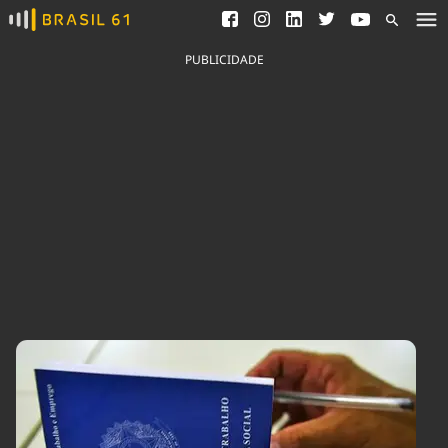
Ver todas as notícias
Saneamento
Podcasts
Indicadores
PUBLICIDADE
Área do comunicador
Bioinsumos
Publicidade Legal
Blog
Brasil Mineral
Fique por dentro do
Congresso Nacional e
Quem somos
nossos líderes.
Expediente
Acesse
Trabalhe no Brasil 61
Contato
Agronegócios
Comportamento
Meio Ambiente
Brasil
Cultura
Podcast
Brasil Mineral
Economia
Política
Ciência &
Educação
Saúde