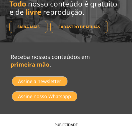
Todo
nosso conteúdo é gratuito
e de
livre
reprodução.
SAIBA MAIS
CADASTRO DE MÍDIAS
Receba nossos conteúdos em
primeira mão
.
Assine a newsletter
Assine nosso Whatsapp
PUBLICIDADE