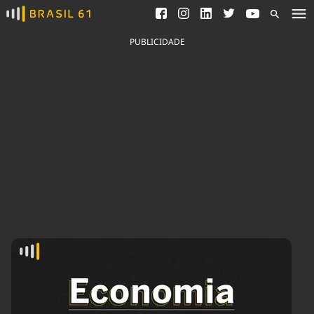
Ver todas as notícias
Saneamento
Podcasts
Indicadores
PUBLICIDADE
Área do comunicador
Bioinsumos
Publicidade Legal
Blog
Brasil Mineral
Fique por dentro do
Congresso Nacional e
Quem somos
nossos líderes.
Expediente
Acesse
Trabalhe no Brasil 61
Contato
Agronegócios
Comportamento
Meio Ambiente
Brasil
Cultura
Podcast
Brasil Mineral
Economia
Política
Ciência &
Educação
Saúde