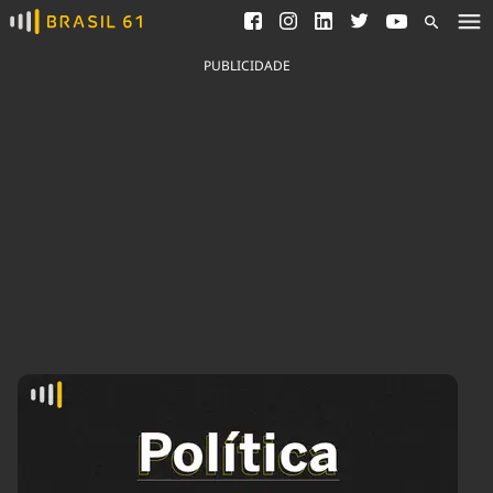
Ver todas as notícias
Saneamento
Podcasts
Indicadores
PUBLICIDADE
Área do comunicador
Bioinsumos
Publicidade Legal
Blog
Brasil Mineral
Fique por dentro do
Congresso Nacional e
Quem somos
nossos líderes.
Expediente
Acesse
Trabalhe no Brasil 61
Contato
Agronegócios
Comportamento
Meio Ambiente
Brasil
Cultura
Podcast
Brasil Mineral
Economia
Política
Ciência &
Educação
Saúde