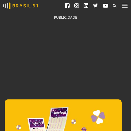
Ver todas as notícias
Saneamento
Podcasts
Indicadores
PUBLICIDADE
Área do comunicador
Bioinsumos
Publicidade Legal
Blog
Brasil Mineral
Fique por dentro do
Congresso Nacional e
Quem somos
nossos líderes.
Expediente
Acesse
Trabalhe no Brasil 61
Contato
Agronegócios
Comportamento
Meio Ambiente
Brasil
Cultura
Podcast
Brasil Mineral
Economia
Política
Ciência &
Educação
Saúde