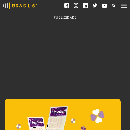
Ver todas as notícias
Saneamento
Podcasts
Indicadores
PUBLICIDADE
Área do comunicador
Bioinsumos
Publicidade Legal
Blog
Brasil Mineral
Fique por dentro do
Congresso Nacional e
Quem somos
nossos líderes.
Expediente
Acesse
Trabalhe no Brasil 61
Contato
Agronegócios
Comportamento
Meio Ambiente
Brasil
Cultura
Podcast
Brasil Mineral
Economia
Política
Ciência &
Educação
Saúde