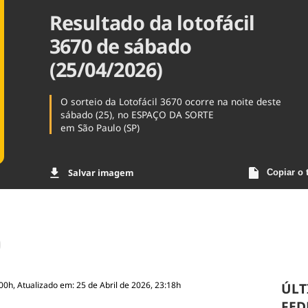
Resultado da lotofácil
Agronegóc
Brasil
3670 de sábado
Brasil Mine
Ciência & 
(25/04/2026)
Cinema
Comporta
O sorteio da Lotofácil 3670 ocorre na noite deste
sábado (25), no ESPAÇO DA SORTE
em São Paulo (SP)
Salvar imagem
Copiar o 
00h, Atualizado em: 25 de Abril de 2026, 23:18h
ÚLT
FED