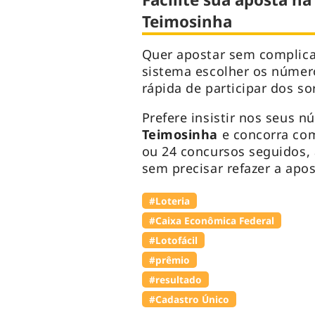
Teimosinha
Quer apostar sem complic
sistema escolher os númer
rápida de participar dos so
Prefere insistir nos seus n
Teimosinha
e concorra com
ou 24 concursos seguidos,
sem precisar refazer a apos
#Loteria
#Caixa Econômica Federal
#Lotofácil
#prêmio
#resultado
#Cadastro Único