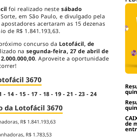
cil
foi realizado neste
sábado
 Sorte, em São Paulo, e divulgado pela
5 apostadores acertaram as 15 dezenas
io de R$ 1.841.193,63.
 próximo concurso da
Lotofácil, de
alizado na
segunda-feira, 27 de abril de
 2.000.000,00
. Aproveite a oportunidade
orrer!
tofácil 3670
Resu
quin
1 - 14 - 15 - 17 - 18 - 19 - 21 - 23 - 24
Resu
 da Lotofácil 3670
quin
CAIX
adoras, R$ 1.841.193,63
de m
ent
nhadoras, R$ 1.783,53