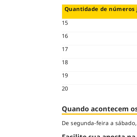
Quantidade de números 
15
16
17
18
19
20
Quando acontecem os 
De segunda-feira a sábado,
Facilite sua aposta na