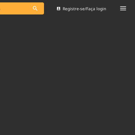
Registre-se/Faça login
s as notícias
Saneamento
s
Indicadores
 comunicador
Bioinsumos
ade Legal
Blog
Brasil Mineral
Quem somos
dentro do
Nacional e
Expediente
res.
Trabalhe no Brasil 61
Contato