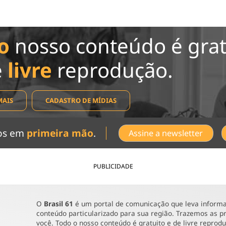
o
nosso conteúdo é grat
e
livre
reprodução.
MAIS
CADASTRO DE MÍDIAS
dos em
primeira mão
.
Assine a newsletter
PUBLICIDADE
O
Brasil 61
é um portal de comunicação que leva informaç
conteúdo particularizado para sua região. Trazemos as pr
você. Todo o nosso conteúdo é gratuito e de livre reprod