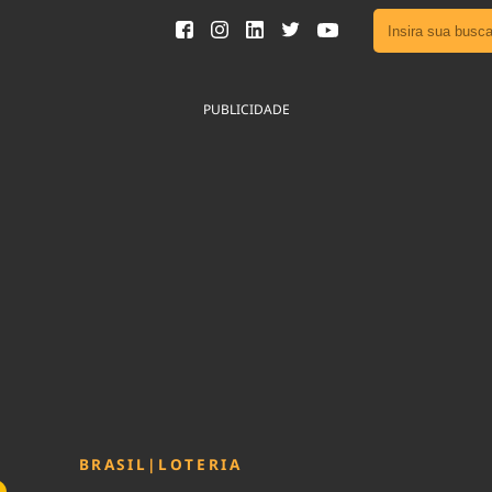
Ver toda
Podcast
PUBLICIDADE
Área do
Publicid
Fique por 
Congresso 
nossos líde
Acesse
BRASIL
|
LOTERIA