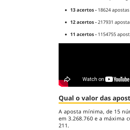
13 acertos -
18624 apostas 
12 acertos -
217931 aposta
11 acertos -
1154755 apost
Qual o valor das apost
A aposta mínima, de 15 nú
em 3.268.760 e a máxima c
211.