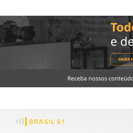
Tod
e d
SAIBA 
Receba nossos conteú