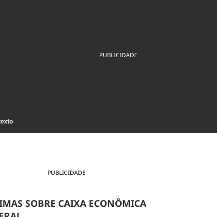
ios
Cultura
Podcast
Economia
Política
ral
Educação
Saúde
Tecnologia
Infraestrutura
Tempo
Internacional
PUBLICIDADE
mento
Meio Ambiente
texto
PUBLICIDADE
IMAS SOBRE CAIXA ECONÔMICA
ERAL