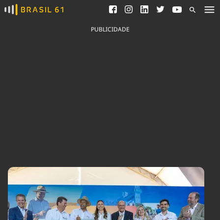
Ver todas as notícias
Saneamento
Podcasts
Indicadores
PUBLICIDADE
Área do comunicador
Bioinsumos
Publicidade Legal
Blog
Brasil Mineral
Fique por dentro do
Congresso Nacional e
Quem somos
nossos líderes.
Expediente
Acesse
Trabalhe no Brasil 61
Contato
Agronegócios
Comportamento
Meio Ambiente
Brasil
Cultura
Podcast
Brasil Mineral
Economia
Política
Ciência &
Educação
Saúde