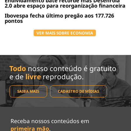
Endividamento bate recorde mas Desenrola
2.0 abre espaço para reorganização financeira
Ibovespa fecha último pregão aos 177.726
pontos
VER MAIS SOBRE ECONOMIA
Todo
nosso conteúdo é gratuito
e de
livre
reprodução.
SAIBA MAIS
CADASTRO DE MÍDIAS
Receba nossos conteúdos em
primeira mão
.