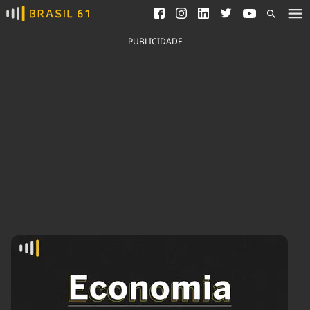
Ver todas as notícias
Saneamento
Podcasts
Indicadores
PUBLICIDADE
Área do comunicador
Bioinsumos
Publicidade Legal
Blog
Brasil Mineral
Fique por dentro do
Congresso Nacional e
Quem somos
nossos líderes.
Expediente
Acesse
Trabalhe no Brasil 61
Contato
Agronegócios
Comportamento
Meio Ambiente
Brasil
Cultura
Podcast
Brasil Mineral
Economia
Política
Ciência &
Educação
Saúde