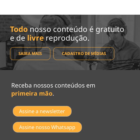
Todo
nosso conteúdo é gratuito
e de
livre
reprodução.
SAIBA MAIS
CADASTRO DE MÍDIAS
Receba nossos conteúdos em
primeira mão
.
Assine a newsletter
Assine nosso Whatsapp