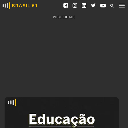
Ver todas as notícias
Saneamento
Podcasts
Indicadores
PUBLICIDADE
Área do comunicador
Bioinsumos
Publicidade Legal
Blog
Brasil Mineral
Fique por dentro do
Congresso Nacional e
Quem somos
nossos líderes.
Expediente
Acesse
Trabalhe no Brasil 61
Contato
Agronegócios
Comportamento
Meio Ambiente
Brasil
Cultura
Podcast
Brasil Mineral
Economia
Política
Ciência &
Educação
Saúde