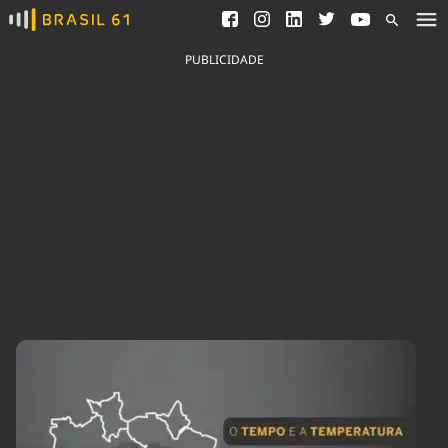
Ver todas as notícias
Saneamento
Podcasts
Indicadores
PUBLICIDADE
Área do comunicador
Bioinsumos
Publicidade Legal
Blog
Brasil Mineral
Fique por dentro do
Congresso Nacional e
Quem somos
nossos líderes.
Expediente
Acesse
Trabalhe no Brasil 61
Contato
Agronegócios
Comportamento
Meio Ambiente
Brasil
Cultura
Podcast
Brasil Mineral
Economia
Política
Ciência &
Educação
Saúde