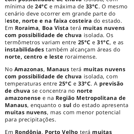
mínima de
24°C
e máxima de
33°C
. O mesmo
cenário deve ocorrer em grande parte do
l
este, norte e na faixa costeira
do estado.
Em
Roraima
,
Boa Vista
terá
muitas nuvens
com possibilidade de chuva
isolada. Os
termômetros variam entre
25°C
e
31°C
, e as
instabilidades
também alcançam áreas do
norte, centro e leste
roraimense.
No
Amazonas
,
Manaus
terá
muitas nuvens
com possibilidade de chuva
isolada, com
temperaturas entre
25°C
e
33°C
. A
previsão
de chuva
se concentra no
norte
amazonense
e na
Região Metropolitana de
Manaus
, enquanto o
sul
do estado apresenta
muitas nuvens
, mas com menor potencial
para precipitações.
Em
Rondônia
,
Porto Velho
terá
muitas