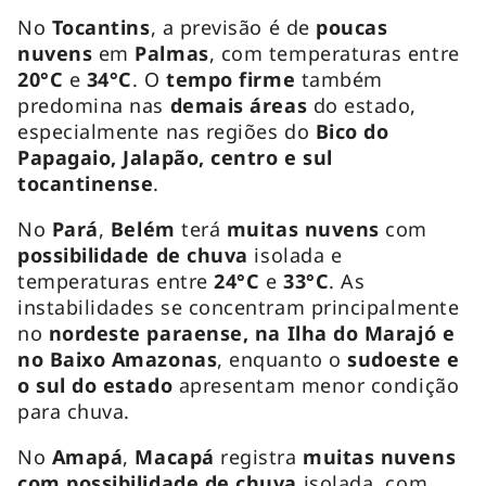
No
Tocantins
, a previsão é de
poucas
nuvens
em
Palmas
, com temperaturas entre
20°C
e
34°C
. O
tempo firme
também
predomina nas
demais áreas
do estado,
especialmente nas regiões do
Bico do
Papagaio, Jalapão, centro e sul
tocantinense
.
No
Pará
,
Belém
terá
muitas nuvens
com
possibilidade de chuva
isolada e
temperaturas entre
24°C
e
33°C
. As
instabilidades se concentram principalmente
no
nordeste paraense, na Ilha do Marajó e
no Baixo Amazonas
, enquanto o
sudoeste e
o sul do estado
apresentam menor condição
para chuva.
No
Amapá
,
Macapá
registra
muitas nuvens
com possibilidade de chuva
isolada, com