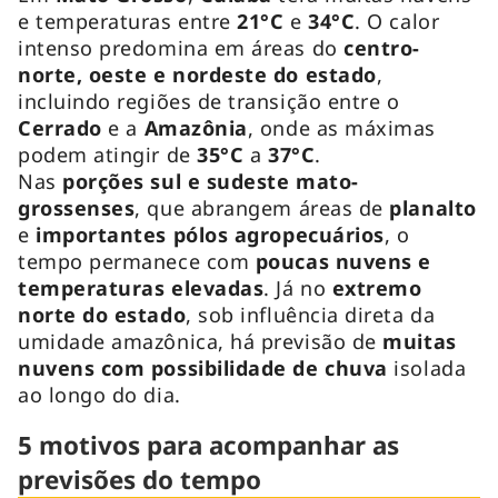
e temperaturas entre
21°C
e
34°C
. O calor
intenso predomina em áreas do
centro-
norte, oeste e nordeste do estado
,
incluindo regiões de transição entre o
Cerrado
e a
Amazônia
, onde as máximas
podem atingir de
35°C
a
37°C
.
Nas
porções sul e sudeste mato-
grossenses
, que abrangem áreas de
planalto
e
importantes pólos agropecuários
, o
tempo permanece com
poucas nuvens e
temperaturas elevadas
. Já no
extremo
norte do estado
, sob influência direta da
umidade amazônica, há previsão de
muitas
nuvens com possibilidade de chuva
isolada
ao longo do dia.
5 motivos para acompanhar as
previsões do tempo