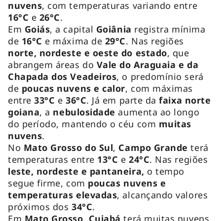
nuvens
, com temperaturas variando entre
16°C
e
26°C
.
Em
Goiás
, a capital
Goiânia
registra mínima
de
16°C
e máxima de
29°C
. Nas regiões
norte, nordeste e oeste do estado
, que
abrangem áreas do
Vale do Araguaia e da
Chapada dos Veadeiros
, o predomínio será
de
poucas nuvens e calor
, com máximas
entre
33°C
e
36°C
. Já em parte da
faixa norte
goiana
, a
nebulosidade
aumenta ao longo
do período, mantendo o céu com
muitas
nuvens
.
No
Mato Grosso do Sul
,
Campo Grande
terá
temperaturas entre
13°C
e
24°C
. Nas regiões
leste, nordeste e pantaneira,
o tempo
segue firme, com
poucas nuvens e
temperaturas elevadas
, alcançando valores
próximos dos
34°C
.
Em
Mato Grosso
,
Cuiabá
terá muitas nuvens