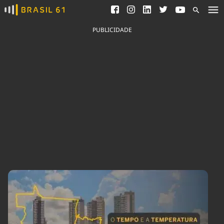
Ver todas as notícias
Saneamento
Podcasts
Indicadores
PUBLICIDADE
Área do comunicador
Bioinsumos
Publicidade Legal
Blog
Brasil Mineral
Fique por dentro do
Congresso Nacional e
Quem somos
nossos líderes.
Expediente
Acesse
Trabalhe no Brasil 61
Contato
Agronegócios
Comportamento
Meio Ambiente
Brasil
Cultura
Podcast
Brasil Mineral
Economia
Política
Ciência &
Educação
Saúde