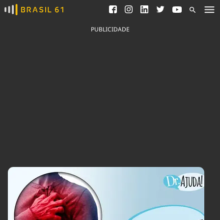
Ver todas as notícias
Saneamento
Podcasts
Indicadores
PUBLICIDADE
Área do comunicador
Bioinsumos
Publicidade Legal
Blog
Brasil Mineral
Fique por dentro do
Congresso Nacional e
Quem somos
nossos líderes.
Expediente
Acesse
Trabalhe no Brasil 61
Contato
Agronegócios
Comportamento
Meio Ambiente
Brasil
Cultura
Podcast
Brasil Mineral
Economia
Política
Ciência &
Educação
Saúde