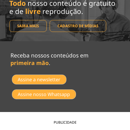
Todo
nosso conteúdo é gratuito
e de
livre
reprodução.
SAIBA MAIS
CADASTRO DE MÍDIAS
Receba nossos conteúdos em
primeira mão
.
Assine a newsletter
Assine nosso Whatsapp
PUBLICIDADE