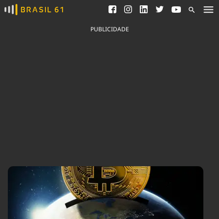
Ver todas as notícias
Saneamento
Podcasts
Indicadores
PUBLICIDADE
Área do comunicador
Bioinsumos
Publicidade Legal
Blog
Brasil Mineral
Fique por dentro do
Congresso Nacional e
Quem somos
nossos líderes.
Expediente
Acesse
Trabalhe no Brasil 61
Contato
Agronegócios
Comportamento
Meio Ambiente
Brasil
Cultura
Podcast
Brasil Mineral
Economia
Política
Ciência &
Educação
Saúde