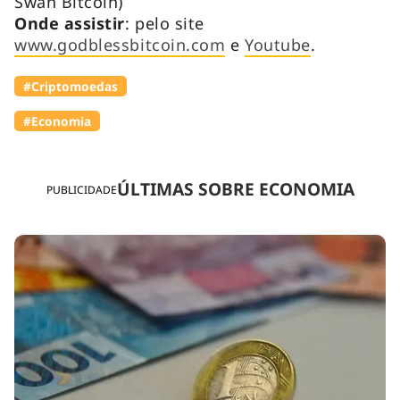
Swan Bitcoin)
Onde assistir
: pelo site
www.godblessbitcoin.com
e
Youtube
.
#Criptomoedas
#Economia
ÚLTIMAS SOBRE ECONOMIA
PUBLICIDADE