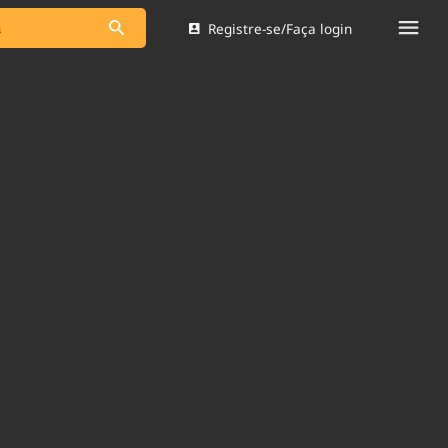
Registre-se/Faça login
s as notícias
Saneamento
s
Indicadores
 comunicador
Bioinsumos
ade Legal
Blog
Brasil Mineral
Quem somos
dentro do
Nacional e
Expediente
res.
Trabalhe no Brasil 61
Contato