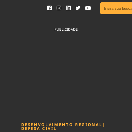
Ver toda
Podcast
PUBLICIDADE
Área do
Publicid
Fique por 
Congresso 
nossos líde
Acesse
DESENVOLVIMENTO REGIONAL
|
DEFESA CIVIL