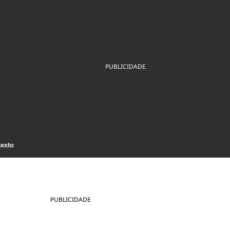
ios
Cultura
Podcast
Economia
Política
ral
Educação
Saúde
Tecnologia
Infraestrutura
Tempo
Internacional
mento
Meio Ambiente
PUBLICIDADE
texto
PUBLICIDADE