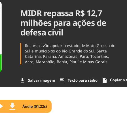
Agronegóc
MIDR repassa R$ 12,7
Brasil
Brasil Mine
milhões para ações de
Ciência & 
defesa civil
Cinema
Comporta
Recursos vão apoiar o estado de Mato Grosso do
Sul e municípios do Rio Grande do Sul, Santa
Catarina, Paraná, Amazonas, Pará, Tocantins,
Acre, Maranhão, Bahia, Piauí e Minas Gerais
Salvar imagem
Texto para rádio
Copiar o 
Áudio (01:22s)