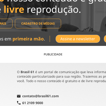
e
livre
reprodução.
MAIS
CADASTRO DE MÍDIAS
dos em
primeira mão
.
Assine a newsletter
PUBLICIDADE
O
Brasil 61
é um portal de comunicação que leva informaç
conteúdo particularizado para sua região. Trazemos as pr
você. Todo o nosso conteúdo é gratuito e de livre reprod
contato@brasil61.com
61 2109 9000