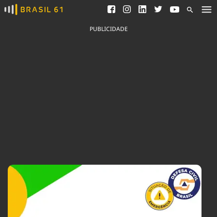
Ver todas as notícias
Saneamento
Podcasts
Indicadores
PUBLICIDADE
Área do comunicador
Bioinsumos
Publicidade Legal
Blog
Brasil Mineral
Fique por dentro do
Congresso Nacional e
Quem somos
nossos líderes.
Expediente
Acesse
Trabalhe no Brasil 61
Contato
Agronegócios
Comportamento
Meio Ambiente
Brasil
Cultura
Podcast
Brasil Mineral
Economia
Política
Ciência &
Educação
Saúde