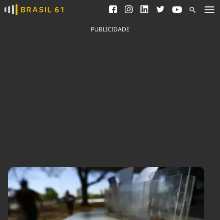
Ver todas as notícias
Saneamento
Podcasts
Indicadores
PUBLICIDADE
Área do comunicador
Bioinsumos
Publicidade Legal
Blog
Brasil Mineral
Fique por dentro do
Congresso Nacional e
Quem somos
nossos líderes.
Expediente
Acesse
Trabalhe no Brasil 61
Contato
Agronegócios
Comportamento
Meio Ambiente
Brasil
Cultura
Podcast
Brasil Mineral
Economia
Política
Ciência &
Educação
Saúde