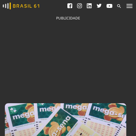
Ver todas as notícias
Saneamento
Podcasts
Indicadores
PUBLICIDADE
Área do comunicador
Bioinsumos
Publicidade Legal
Blog
Brasil Mineral
Fique por dentro do
Congresso Nacional e
Quem somos
nossos líderes.
Expediente
Acesse
Trabalhe no Brasil 61
Contato
Agronegócios
Comportamento
Meio Ambiente
Brasil
Cultura
Podcast
Brasil Mineral
Economia
Política
Ciência &
Educação
Saúde