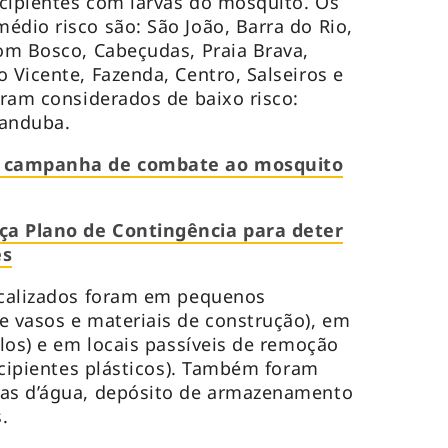
recipientes com larvas do mosquito. Os
édio risco são: São João, Barra do Rio,
Dom Bosco, Cabeçudas, Praia Brava,
 Vicente, Fazenda, Centro, Salseiros e
oram considerados de baixo risco:
handuba.
ça campanha de combate ao mosquito
ça Plano de Contingência para deter
es
localizados foram em pequenos
e vasos e materiais de construção), em
alos) e em locais passíveis de remoção
recipientes plásticos). Também foram
xas d’água, depósito de armazenamento
.