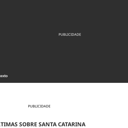
ios
Cultura
Podcast
Economia
Política
ral
Educação
Saúde
Tecnologia
Infraestrutura
Tempo
Internacional
PUBLICIDADE
mento
Meio Ambiente
texto
PUBLICIDADE
TIMAS SOBRE SANTA CATARINA