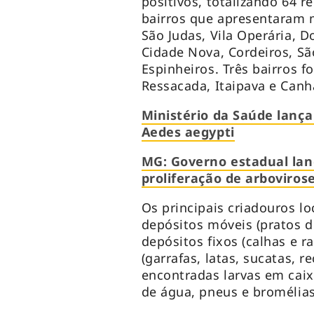
positivos, totalizando 64 
bairros que apresentaram m
São Judas, Vila Operária, 
Cidade Nova, Cordeiros, São
Espinheiros. Três bairros f
Ressacada, Itaipava e Can
Ministério da Saúde lan
Aedes aegypti
MG: Governo estadual lan
proliferação de arboviros
Os principais criadouros 
depósitos móveis (pratos d
depósitos fixos (calhas e r
(garrafas, latas, sucatas, 
encontradas larvas em cai
de água, pneus e bromélias