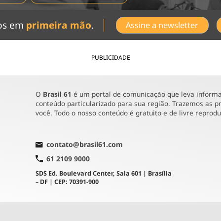
dos em
primeira mão
.
Assine a newsletter
PUBLICIDADE
O
Brasil 61
é um portal de comunicação que leva informaç
conteúdo particularizado para sua região. Trazemos as pr
você. Todo o nosso conteúdo é gratuito e de livre reprod
contato@brasil61.com
61 2109 9000
SDS Ed. Boulevard Center, Sala 601 | Brasília
– DF | CEP: 70391-900