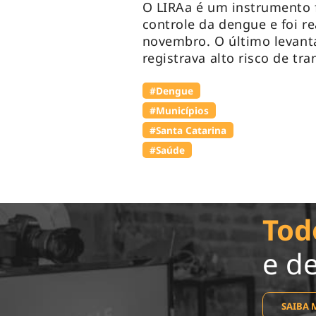
O LIRAa é um instrumento 
controle da dengue e foi r
novembro. O último levanta
registrava alto risco de tr
#Dengue
#Municípios
#Santa Catarina
#Saúde
Tod
e d
SAIBA 