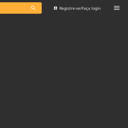
Registre-se/Faça login
s as notícias
Saneamento
s
Indicadores
 comunicador
Bioinsumos
ade Legal
Blog
Brasil Mineral
Quem somos
dentro do
Nacional e
Expediente
res.
Trabalhe no Brasil 61
Contato