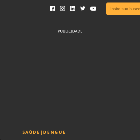
Ver toda
Podcast
PUBLICIDADE
Área do
Publicid
Fique por 
Congresso 
nossos líde
Acesse
SAÚDE
|
DENGUE