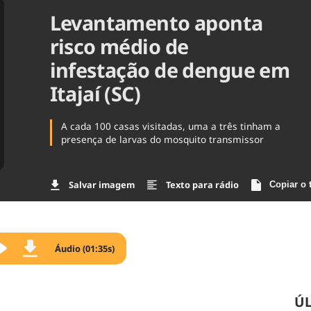
Levantamento aponta
Agronegóc
Brasil
risco médio de
Brasil Mine
Ciência & 
infestação de dengue em
Cinema
Itajaí (SC)
Comporta
A cada 100 casas visitadas, uma a três tinham a
presença de larvas do mosquito transmissor
Salvar imagem
Texto para rádio
Copiar o 
Áudio (01:35s)
ÚL