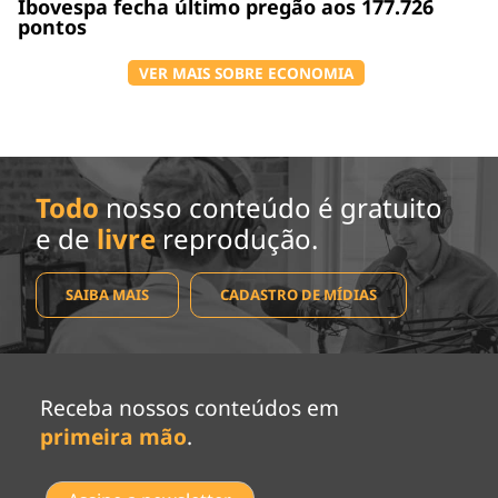
Ibovespa fecha último pregão aos 177.726
pontos
VER MAIS SOBRE ECONOMIA
Todo
nosso conteúdo é gratuito
e de
livre
reprodução.
SAIBA MAIS
CADASTRO DE MÍDIAS
Receba nossos conteúdos em
primeira mão
.