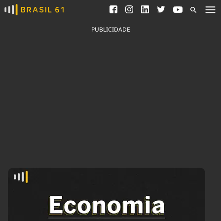
Ver todas as notícias
Saneamento
Podcasts
Indicadores
PUBLICIDADE
Área do comunicador
Bioinsumos
Publicidade Legal
Blog
Brasil Mineral
Fique por dentro do
Congresso Nacional e
Quem somos
nossos líderes.
Expediente
Acesse
Trabalhe no Brasil 61
Contato
Agronegócios
Comportamento
Meio Ambiente
Brasil
Cultura
Podcast
Brasil Mineral
Economia
Política
Ciência &
Educação
Saúde