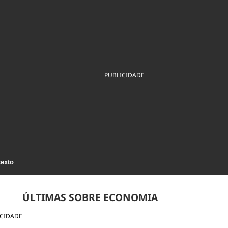
ios
Cultura
Podcast
Economia
Política
ral
Educação
Saúde
Tecnologia
Infraestrutura
Tempo
Internacional
mento
Meio Ambiente
PUBLICIDADE
texto
ÚLTIMAS SOBRE ECONOMIA
ICIDADE