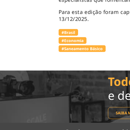
Para esta edição foram cap
13/12/2025.
#Brasil
#Economia
#Saneamento Básico
Tod
e d
SAIBA 