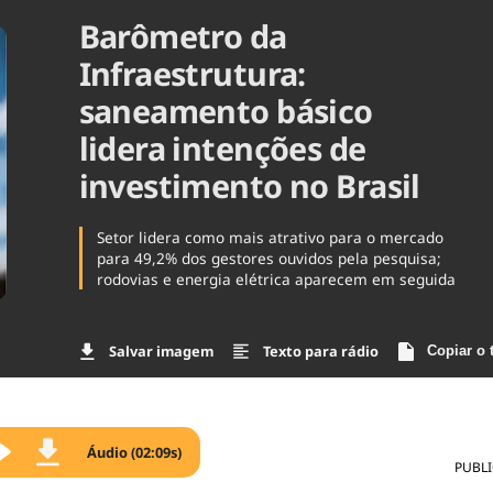
Barômetro da
Agronegóc
Brasil
Infraestrutura:
Brasil Mine
Ciência & 
saneamento básico
Cinema
lidera intenções de
Comporta
investimento no Brasil
Setor lidera como mais atrativo para o mercado
para 49,2% dos gestores ouvidos pela pesquisa;
rodovias e energia elétrica aparecem em seguida
Salvar imagem
Texto para rádio
Copiar o 
Áudio (02:09s)
PUBL