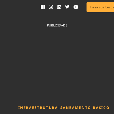
Ver toda
Podcast
PUBLICIDADE
Área do
Publicid
Fique por 
Congresso 
nossos líde
Acesse
INFRAESTRUTURA
|
SANEAMENTO BÁSICO