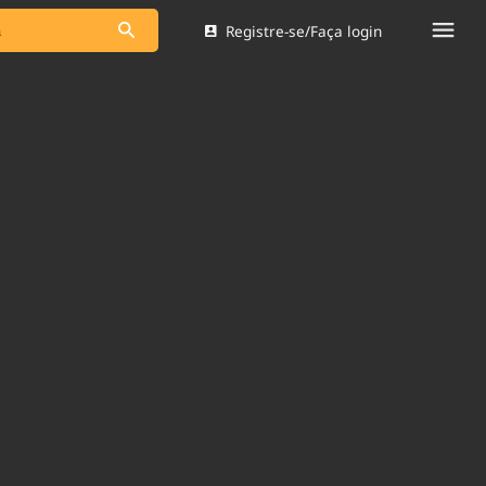
Registre-se/Faça login
s as notícias
Saneamento
s
Indicadores
 comunicador
Bioinsumos
ade Legal
Blog
Brasil Mineral
Quem somos
dentro do
Nacional e
Expediente
res.
Trabalhe no Brasil 61
Contato