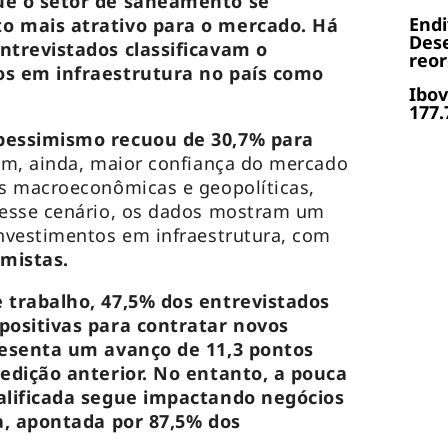
ue o setor de saneamento se
End
 mais atrativo para o mercado. Há
Dese
ntrevistados classificavam o
reor
s em infraestrutura no país como
Ibov
177.
pessimismo recuou de 30,7% para
am, ainda, maior confiança do mercado
s macroeconômicas e geopolíticas,
esse cenário, os dados mostram um
nvestimentos em infraestrutura, com
mistas.
 trabalho, 47,5% dos entrevistados
positivas para contratar novos
resenta um avanço de 11,3 pontos
edição anterior. No entanto, a pouca
alificada segue impactando negócios
a, apontada por 87,5% dos