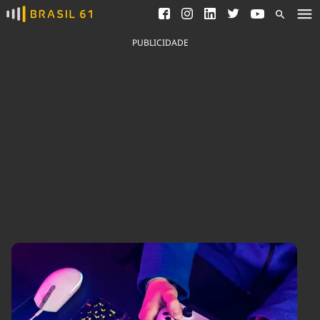
Ver todas as notícias
Saneamento
Podcasts
Indicadores
PUBLICIDADE
Área do comunicador
Bioinsumos
Publicidade Legal
Blog
Brasil Mineral
Fique por dentro do
Congresso Nacional e
Quem somos
nossos líderes.
Expediente
Acesse
Trabalhe no Brasil 61
Contato
Agronegócios
Comportamento
Meio Ambiente
Brasil
Cultura
Podcast
Brasil Mineral
Economia
Política
Ciência &
Educação
Saúde