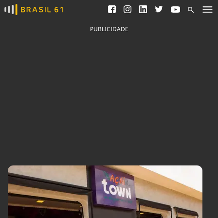
Ver todas as notícias
Saneamento
Podcasts
Indicadores
PUBLICIDADE
Área do comunicador
Bioinsumos
Publicidade Legal
Blog
Brasil Mineral
Fique por dentro do
Congresso Nacional e
Quem somos
nossos líderes.
Expediente
Acesse
Trabalhe no Brasil 61
Contato
Agronegócios
Comportamento
Meio Ambiente
Brasil
Cultura
Podcast
Brasil Mineral
Economia
Política
Ciência &
Educação
Saúde