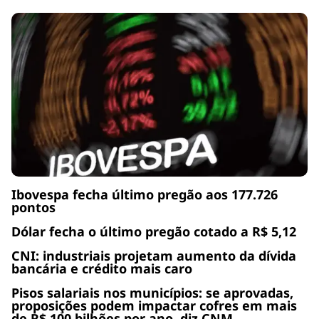
Ibovespa fecha último pregão aos 177.726
pontos
Dólar fecha o último pregão cotado a R$ 5,12
CNI: industriais projetam aumento da dívida
bancária e crédito mais caro
Pisos salariais nos municípios: se aprovadas,
proposições podem impactar cofres em mais
de R$ 100 bilhões por ano, diz CNM