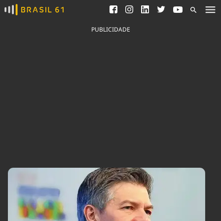
Ver todas as notícias
Saneamento
Podcasts
Indicadores
PUBLICIDADE
Área do comunicador
Bioinsumos
Publicidade Legal
Blog
Brasil Mineral
Fique por dentro do
Congresso Nacional e
Quem somos
nossos líderes.
Expediente
Acesse
Trabalhe no Brasil 61
Contato
Agronegócios
Comportamento
Meio Ambiente
Brasil
Cultura
Podcast
Brasil Mineral
Economia
Política
Ciência &
Educação
Saúde