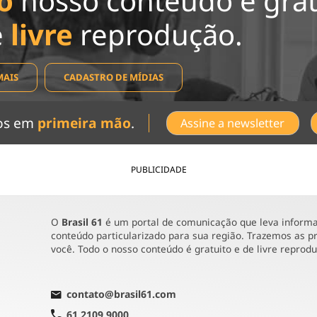
o
nosso conteúdo é grat
e
livre
reprodução.
MAIS
CADASTRO DE MÍDIAS
dos em
primeira mão
.
Assine a newsletter
PUBLICIDADE
O
Brasil 61
é um portal de comunicação que leva informaç
conteúdo particularizado para sua região. Trazemos as pr
você. Todo o nosso conteúdo é gratuito e de livre reprod
contato@brasil61.com
61 2109 9000