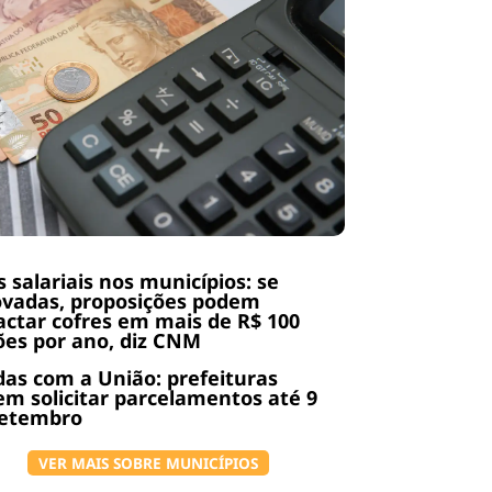
s salariais nos municípios: se
ovadas, proposições podem
ctar cofres em mais de R$ 100
ões por ano, diz CNM
das com a União: prefeituras
m solicitar parcelamentos até 9
setembro
VER MAIS SOBRE MUNICÍPIOS