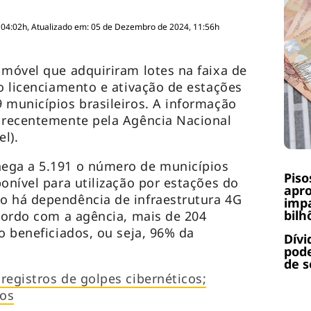
 04:02h, Atualizado em: 05 de Dezembro de 2024, 11:56h
 móvel que adquiriram lotes na faixa de
 o licenciamento e ativação de estações
 municípios brasileiros. A informação
a recentemente pela Agência Nacional
l).
ega a 5.191 o número de municípios
Piso
onível para utilização por estações do
apr
o há dependência de infraestrutura 4G
impa
bilh
acordo com a agência, mais de 204
o beneficiados, ou seja, 96% da
Dívi
pode
de 
registros de golpes cibernéticos;
dos