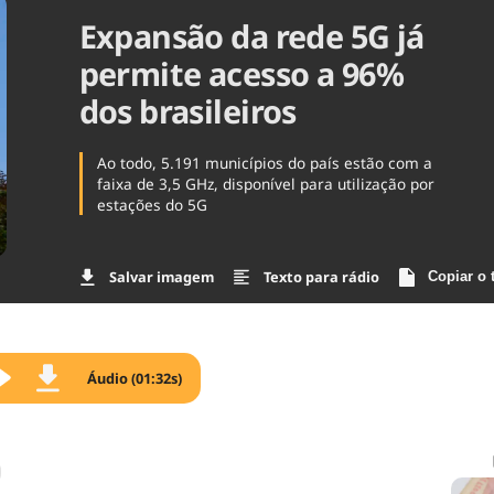
Expansão da rede 5G já
Agronegóc
Brasil
permite acesso a 96%
Brasil Mine
Ciência & 
dos brasileiros
Cinema
Comporta
Ao todo, 5.191 municípios do país estão com a
faixa de 3,5 GHz, disponível para utilização por
estações do 5G
Salvar imagem
Texto para rádio
Copiar o 
Áudio (01:32s)