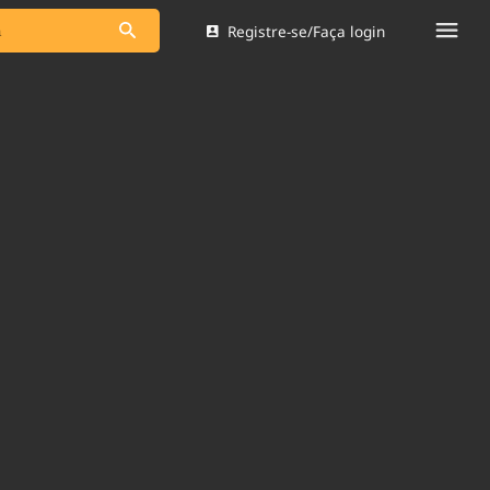
Registre-se/Faça login
s as notícias
Saneamento
s
Indicadores
 comunicador
Bioinsumos
ade Legal
Blog
Brasil Mineral
Quem somos
dentro do
Nacional e
Expediente
res.
Trabalhe no Brasil 61
Contato