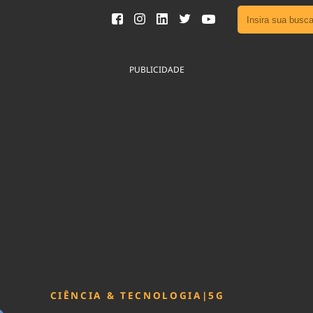
Ver toda
Podcast
PUBLICIDADE
Área do
Publicid
Fique por 
Congresso 
nossos líde
Acesse
CIÊNCIA & TECNOLOGIA
|
5G