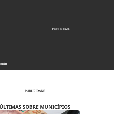
ios
Cultura
Podcast
Economia
Política
ral
Educação
Saúde
Tecnologia
Infraestrutura
Tempo
Internacional
PUBLICIDADE
mento
Meio Ambiente
texto
PUBLICIDADE
ÚLTIMAS SOBRE MUNICÍPIOS