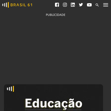
Ver todas as notícias
Saneamento
Podcasts
Indicadores
PUBLICIDADE
Área do comunicador
Bioinsumos
Publicidade Legal
Blog
Brasil Mineral
Fique por dentro do
Congresso Nacional e
Quem somos
nossos líderes.
Expediente
Acesse
Trabalhe no Brasil 61
Contato
Agronegócios
Comportamento
Meio Ambiente
Brasil
Cultura
Podcast
Brasil Mineral
Economia
Política
Ciência &
Educação
Saúde