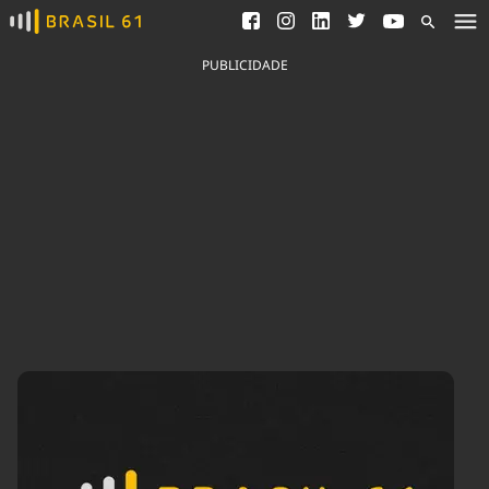
Ver todas as notícias
Saneamento
Podcasts
Indicadores
PUBLICIDADE
Área do comunicador
Bioinsumos
Publicidade Legal
Blog
Brasil Mineral
Fique por dentro do
Congresso Nacional e
Quem somos
nossos líderes.
Expediente
Acesse
Trabalhe no Brasil 61
Contato
Agronegócios
Comportamento
Meio Ambiente
Brasil
Cultura
Podcast
Brasil Mineral
Economia
Política
Ciência &
Educação
Saúde