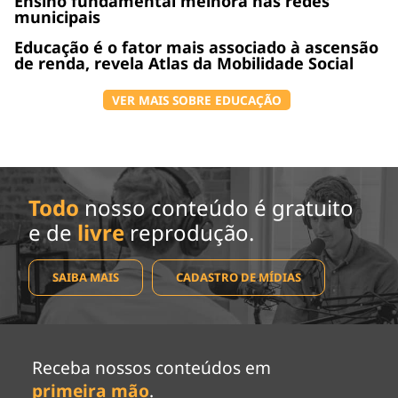
Ensino fundamental melhora nas redes
municipais
Educação é o fator mais associado à ascensão
de renda, revela Atlas da Mobilidade Social
VER MAIS SOBRE EDUCAÇÃO
Todo
nosso conteúdo é gratuito
e de
livre
reprodução.
SAIBA MAIS
CADASTRO DE MÍDIAS
Receba nossos conteúdos em
primeira mão
.