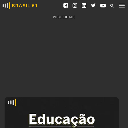
Ver todas as notícias
Saneamento
Podcasts
Indicadores
PUBLICIDADE
Área do comunicador
Bioinsumos
Publicidade Legal
Blog
Brasil Mineral
Fique por dentro do
Congresso Nacional e
Quem somos
nossos líderes.
Expediente
Acesse
Trabalhe no Brasil 61
Contato
Agronegócios
Comportamento
Meio Ambiente
Brasil
Cultura
Podcast
Brasil Mineral
Economia
Política
Ciência &
Educação
Saúde