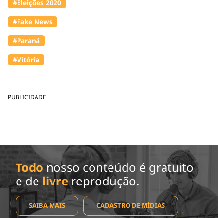
#Eleições 2020
#Fake News
#Paraná
#Vitória
PUBLICIDADE
Todo
nosso conteúdo é gratuito
e de
livre
reprodução.
SAIBA MAIS
CADASTRO DE MÍDIAS