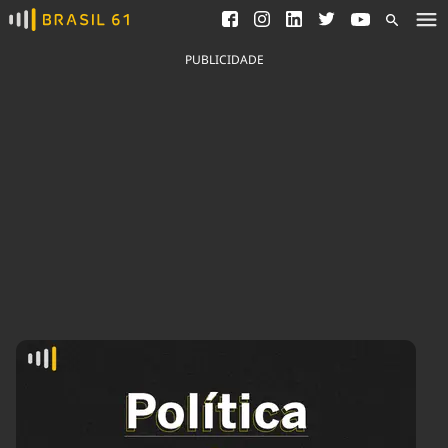
Ver todas as notícias
Saneamento
Podcasts
Indicadores
PUBLICIDADE
Área do comunicador
Bioinsumos
Publicidade Legal
Blog
Brasil Mineral
Fique por dentro do
Congresso Nacional e
Quem somos
nossos líderes.
Expediente
Acesse
Trabalhe no Brasil 61
Contato
Agronegócios
Comportamento
Meio Ambiente
Brasil
Cultura
Podcast
Brasil Mineral
Economia
Política
Ciência &
Educação
Saúde